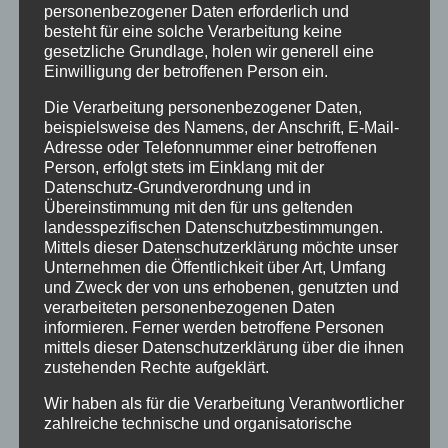
personenbezogener Daten erforderlich und
content on these pages in accordance with § 5 DDG and
besteht für eine solche Verarbeitung keine
general laws. According to § 5 DDG we are not obliged to
gesetzliche Grundlage, holen wir generell eine
monitor transmitted or stored information from third parties
Einwilligung der betroffenen Person ein.
or to investigate circumstances that indicate illegal activity.
Obligations to remove or block the use of information
Die Verarbeitung personenbezogener Daten,
according to general laws remain unaffected. However,
beispielsweise des Namens, der Anschrift, E-Mail-
liability in this respect is only possible from the time of
Adresse oder Telefonnummer einer betroffenen
knowledge of a concrete infringement. If we become
Person, erfolgt stets im Einklang mit der
Datenschutz-Grundverordnung und in
aware of any such violations, we will remove the content
Übereinstimmung mit den für uns geltenden
in question immediately.
landesspezifischen Datenschutzbestimmungen.
Urheberrecht
Mittels dieser Datenschutzerklärung möchte unser
Die durch die Seitenbetreiber erstellten Inhalte und Werke
Unternehmen die Öffentlichkeit über Art, Umfang
und Zweck der von uns erhobenen, genutzten und
auf diesen Seiten unterliegen dem deutschen
verarbeiteten personenbezogenen Daten
Urheberrecht. Die Vervielfältigung, Bearbeitung,
informieren. Ferner werden betroffene Personen
Verbreitung und jede Art der Verwertung außerhalb der
mittels dieser Datenschutzerklärung über die ihnen
Grenzen des Urheberrechtes bedürfen der schriftlichen
zustehenden Rechte aufgeklärt.
Zustimmung des jeweiligen Autors bzw. Erstellers.
Downloads und Kopien dieser Seite sind nur für den
Wir haben als für die Verarbeitung Verantwortlicher
privaten, nicht kommerziellen Gebrauch gestattet. Soweit
zahlreiche technische und organisatorische
die Inhalte auf dieser Seite nicht vom Betreiber erstellt
Maßnahmen umgesetzt, um einen möglichst