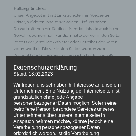
Haftung für Links:
Unser Angebot enthält Links zu externen Webseiten
Dritter, auf deren Inhalte wir keinen Einfluss haben.
Deshalb können wir für diese fremden Inhalte auch keine
Gewähr übernehmen. Für die Inhalte der verlinkten Seiten
ist stets der jeweilige Anbieter oder Betreiber der Seiten
verantwortlich. Die verlinkten Seiten wurden zum
Zeitpunkt der Verlinkung auf mögliche Rechtsverstöße
überprüft. Rechtswidrige Inhalte waren zum Zeitpunkt der
Datenschutzerklärung
Verlinkung nicht erkennbar. Eine permanente inhaltliche
Stand: 18.02.2023
Kontrolle der verlinkten Seiten ist jedoch ohne konkrete
Anhaltspunkte einer Rechtsverletzung nicht zumutbar. Bei
Wir freuen uns sehr über Ihr Interesse an unserem
Bekanntwerden von Rechtsverletzungen werden wir
Unternehmen. Eine Nutzung der Internetseiten ist
derartige Links umgehend entfernen.
grundsätzlich ohne jede Angabe
personenbezogener Daten möglich. Sofern eine
Haftung für Inhalt:
betroffene Person besondere Services unseres
The contents of our pages were created with the greatest
Unternehmens über unsere Internetseite in
care. However, we cannot assume any liability for the
Anspruch nehmen möchte, könnte jedoch eine
correctness, completeness and topicality of the contents.
Verarbeitung personenbezogener Daten
As a service provider, we are responsible for our own
erforderlich werden. Ist die Verarbeitung