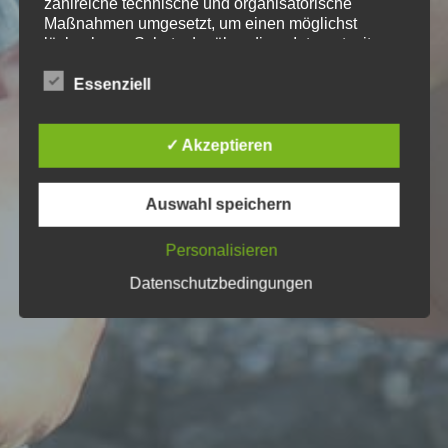
zahlreiche technische und organisatorische
Maßnahmen umgesetzt, um einen möglichst
lückenlosen Schutz der über diese Internetseite
verarbeiteten personenbezogenen Daten
sicherzustellen. Dennoch können Internetbasierte
Essenziell
Datenübertragungen grundsätzlich
Sicherheitslücken aufweisen, sodass ein absoluter
Schutz nicht gewährleistet werden kann. Aus
✓ Akzeptieren
diesem Grund steht es jeder betroffenen Person
frei, personenbezogene Daten auch auf
alternativen Wegen, beispielsweise telefonisch, an
Auswahl speichern
uns zu übermitteln.
Personalisieren
Begriffsbestimmungen
Datenschutzbedingungen
Die Datenschutzerklärung beruht auf den
Begrifflichkeiten, die durch den Europäischen
Richtlinien- und Verordnungsgeber beim Erlass
der Datenschutz-Grundverordnung (DS-GVO)
verwendet wurden. Unsere Datenschutzerklärung
soll sowohl für die Öffentlichkeit als auch für
unsere Kunden und Geschäftspartner einfach
lesbar und verständlich sein. Um dies zu