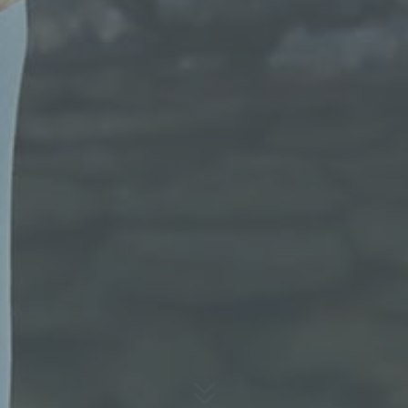
gewährleisten, möchten wir vorab die verwendeten
Begrifflichkeiten erläutern.
Wir verwenden in dieser Datenschutzerklärung
unter anderem die folgenden Begriffe:
a) personenbezogene Daten
Personenbezogene Daten sind alle Informationen,
die sich auf eine identifizierte oder identifizierbare
natürliche Person (im Folgenden „betroffene
Person") beziehen. Als identifizierbar wird eine
natürliche Person angesehen, die direkt oder
indirekt, insbesondere mittels Zuordnung zu einer
Kennung wie einem Namen, zu einer
Kennnummer, zu Standortdaten, zu einer Online-
Kennung oder zu einem oder mehreren
besonderen Merkmalen, die Ausdruck der
physischen, physiologischen, genetischen,
psychischen, wirtschaftlichen, kulturellen oder
sozialen Identität dieser natürlichen Person sind,
7
identifiziert werden kann.